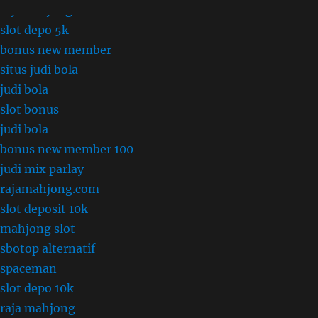
rajamahjong
slot depo 5k
bonus new member
situs judi bola
judi bola
slot bonus
judi bola
bonus new member 100
judi mix parlay
rajamahjong.com
slot deposit 10k
mahjong slot
sbotop alternatif
spaceman
slot depo 10k
raja mahjong