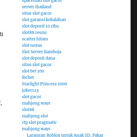
spaceman slot gacor
server thailand
situs slot gacor
slot garansi kekalahan
slot deposit 10 ribu
slot88 resmi
di
scatter hitam
slot nexus
Slot Server Kamboja
slot deposit dana
situs slot gacor
slot bet 100
ibcbet
Starlight Princess 1000
joker123
slot gacor
d
,
mahjong ways
slot88
mahjong slot
rtp slot pragmatic
mahjong ways
Larangan Roblox untuk Anak SD, Pakar