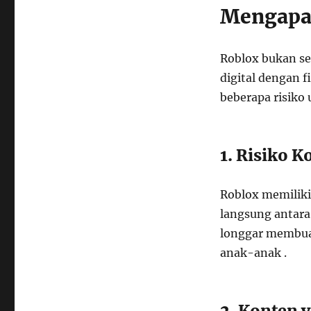
Mengapa 
Roblox bukan se
digital dengan 
beberapa risiko
1. Risiko 
Roblox memiliki
langsung antara
longgar membua
anak-anak .
2. Konten y