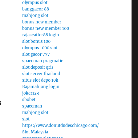
olympus slot
banggacor 88
mahjong slot
bonus new member
bonus new member 100
rajascatter88 login
slot bonus 100
olympus 1000 slot
slot gacor 777
spaceman pragmatic
slot deposit qris
slot server thailand
situs slot depo 10k
Rajamahjong login
joker123
sbobet
i
spaceman
mahjong slot
slot
https://www.donutdudeschicago.com/
Slot Malaysia