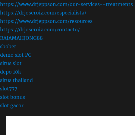
https://www.drjeppson.com/our-services--treatments
https://drjoseroiz.com/especialista/
https://www.drjeppson.com/resources
https://drjoseroiz.com/contacto/
RAJAMAHJONG88
sbobet
demo slot PG
situs slot
depo 10k
situs thailand
slot777
slot bonus
slot gacor