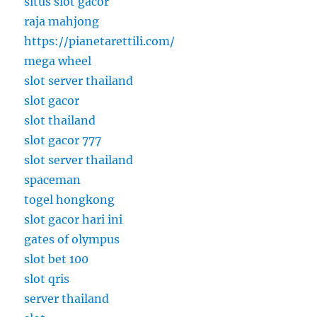
situs slot gacor
raja mahjong
https://pianetarettili.com/
mega wheel
slot server thailand
slot gacor
slot thailand
slot gacor 777
slot server thailand
spaceman
togel hongkong
slot gacor hari ini
gates of olympus
slot bet 100
slot qris
server thailand