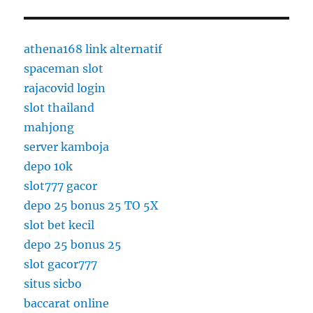
athena168 link alternatif
spaceman slot
rajacovid login
slot thailand
mahjong
server kamboja
depo 10k
slot777 gacor
depo 25 bonus 25 TO 5X
slot bet kecil
depo 25 bonus 25
slot gacor777
situs sicbo
baccarat online