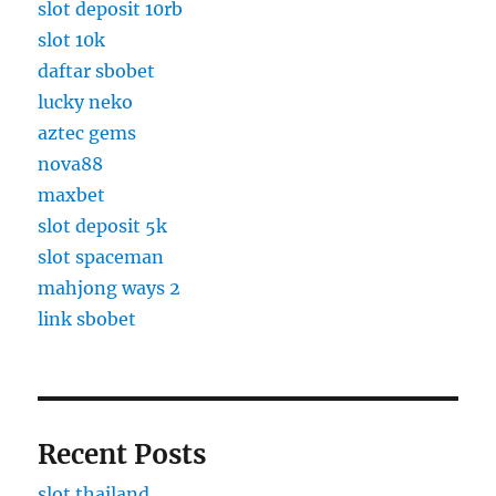
slot deposit 10rb
slot 10k
daftar sbobet
lucky neko
aztec gems
nova88
maxbet
slot deposit 5k
slot spaceman
mahjong ways 2
link sbobet
Recent Posts
slot thailand