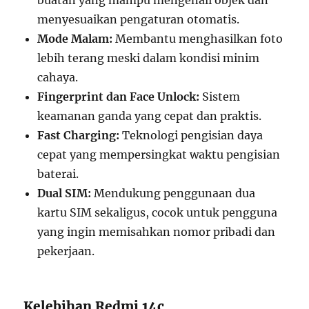
buatan yang mampu mengenali objek dan
menyesuaikan pengaturan otomatis.
Mode Malam:
Membantu menghasilkan foto
lebih terang meski dalam kondisi minim
cahaya.
Fingerprint dan Face Unlock:
Sistem
keamanan ganda yang cepat dan praktis.
Fast Charging:
Teknologi pengisian daya
cepat yang mempersingkat waktu pengisian
baterai.
Dual SIM:
Mendukung penggunaan dua
kartu SIM sekaligus, cocok untuk pengguna
yang ingin memisahkan nomor pribadi dan
pekerjaan.
Kelebihan Redmi 14c