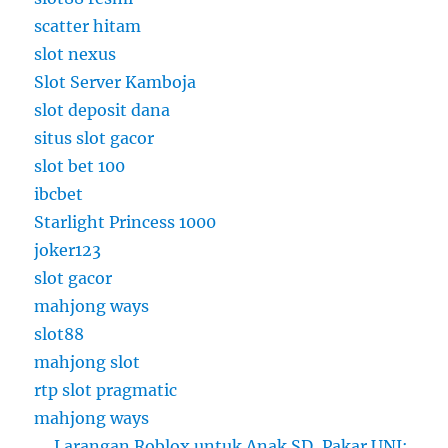
scatter hitam
slot nexus
Slot Server Kamboja
slot deposit dana
situs slot gacor
slot bet 100
ibcbet
Starlight Princess 1000
joker123
slot gacor
mahjong ways
slot88
mahjong slot
rtp slot pragmatic
mahjong ways
Larangan Roblox untuk Anak SD, Pakar UNJ: