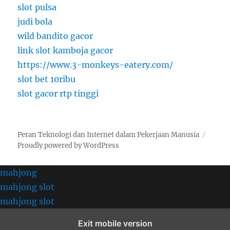
slot pulsa
judi bola
wild bandito gacor
link slot kamboja gacor
https://www.3-monkeys-eatery.com/
slot bet 10ribu
slot gacor rtp tinggi
Peran Teknologi dan Internet dalam Pekerjaan Manusia
Proudly powered by WordPress
mahjong
mahjong slot
mahjong slot
Exit mobile version