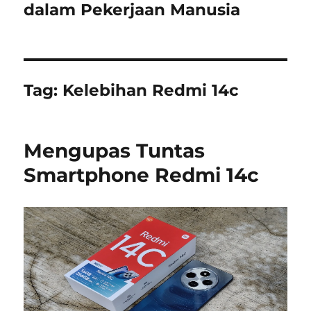
dalam Pekerjaan Manusia
Tag:
Kelebihan Redmi 14c
Mengupas Tuntas
Smartphone Redmi 14c