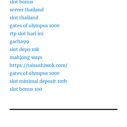
slot bonus
server thailand
slot thailand
gates of olympus 1000
rtp slot hari ini
gacha99
slot depo 10k
mahjong ways
https://taisushiwok.com/
gates of olympus 1000
slot minimal deposit 10rb
slot bonus 100