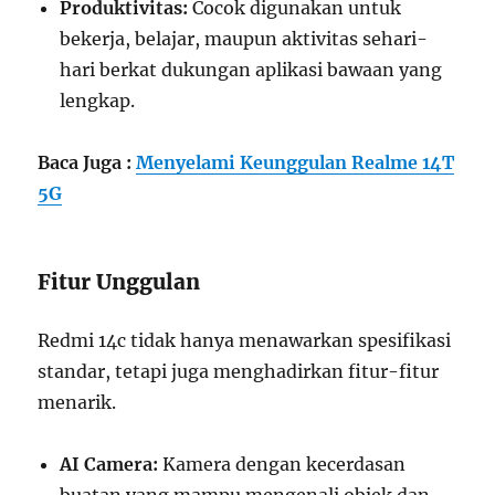
Produktivitas:
Cocok digunakan untuk
bekerja, belajar, maupun aktivitas sehari-
hari berkat dukungan aplikasi bawaan yang
lengkap.
Baca Juga :
Menyelami Keunggulan Realme 14T
5G
Fitur Unggulan
Redmi 14c tidak hanya menawarkan spesifikasi
standar, tetapi juga menghadirkan fitur-fitur
menarik.
AI Camera:
Kamera dengan kecerdasan