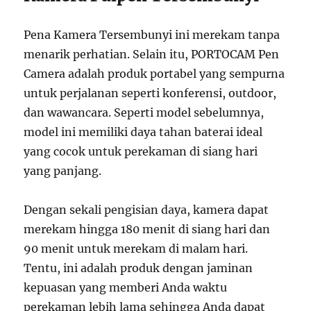
Pena Kamera Tersembunyi ini merekam tanpa
menarik perhatian. Selain itu, PORTOCAM Pen
Camera adalah produk portabel yang sempurna
untuk perjalanan seperti konferensi, outdoor,
dan wawancara. Seperti model sebelumnya,
model ini memiliki daya tahan baterai ideal
yang cocok untuk perekaman di siang hari
yang panjang.
Dengan sekali pengisian daya, kamera dapat
merekam hingga 180 menit di siang hari dan
90 menit untuk merekam di malam hari.
Tentu, ini adalah produk dengan jaminan
kepuasan yang memberi Anda waktu
perekaman lebih lama sehingga Anda dapat