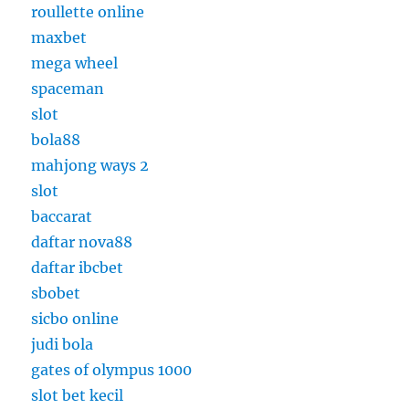
roullette online
maxbet
mega wheel
spaceman
slot
bola88
mahjong ways 2
slot
baccarat
daftar nova88
daftar ibcbet
sbobet
sicbo online
judi bola
gates of olympus 1000
slot bet kecil