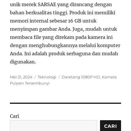
unik merek SARSAE yang dirancang dengan
bahan berkualitas tinggi. Produk ini memiliki
memori internal sebesar 16 GB untuk
menyimpan gambar Anda. Juga, mudah untuk
membaca file yang direkam pada kamera ini
dengan menghubungkannya melalui komputer
Anda. Ini adalah produk serbaguna dan mudah
digunakan.
P
C
T
Mei 21, 2024
Teknologi
Daretang 1080P HD
,
Kamera
o
a
a
Pulpen Tersembunyi
s
t
g
t
e
s
e
g
d
o
o
r
Cari
n
i
e
CARI