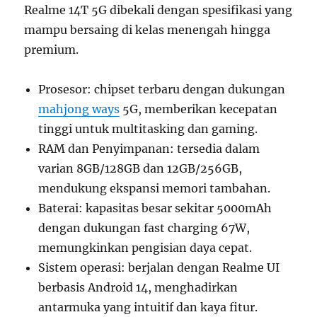
Realme 14T 5G dibekali dengan spesifikasi yang
mampu bersaing di kelas menengah hingga
premium.
Prosesor: chipset terbaru dengan dukungan
mahjong ways
5G, memberikan kecepatan
tinggi untuk multitasking dan gaming.
RAM dan Penyimpanan: tersedia dalam
varian 8GB/128GB dan 12GB/256GB,
mendukung ekspansi memori tambahan.
Baterai: kapasitas besar sekitar 5000mAh
dengan dukungan fast charging 67W,
memungkinkan pengisian daya cepat.
Sistem operasi: berjalan dengan Realme UI
berbasis Android 14, menghadirkan
antarmuka yang intuitif dan kaya fitur.