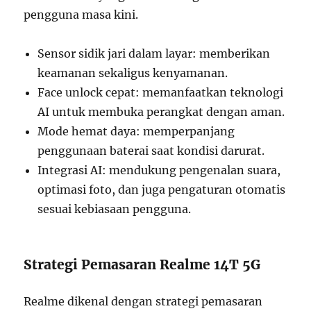
pengguna masa kini.
Sensor sidik jari dalam layar: memberikan
keamanan sekaligus kenyamanan.
Face unlock cepat: memanfaatkan teknologi
AI untuk membuka perangkat dengan aman.
Mode hemat daya: memperpanjang
penggunaan baterai saat kondisi darurat.
Integrasi AI: mendukung pengenalan suara,
optimasi foto, dan juga pengaturan otomatis
sesuai kebiasaan pengguna.
Strategi Pemasaran Realme 14T 5G
Realme dikenal dengan strategi pemasaran