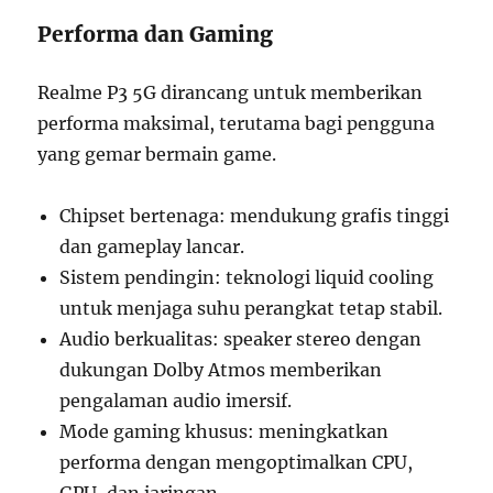
Performa dan Gaming
Realme P3 5G dirancang untuk memberikan
performa maksimal, terutama bagi pengguna
yang gemar bermain game.
Chipset bertenaga: mendukung grafis tinggi
dan gameplay lancar.
Sistem pendingin: teknologi liquid cooling
untuk menjaga suhu perangkat tetap stabil.
Audio berkualitas: speaker stereo dengan
dukungan Dolby Atmos memberikan
pengalaman audio imersif.
Mode gaming khusus: meningkatkan
performa dengan mengoptimalkan CPU,
GPU, dan jaringan.