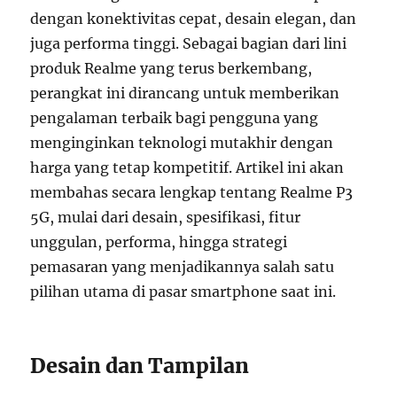
dengan konektivitas cepat, desain elegan, dan
juga performa tinggi. Sebagai bagian dari lini
produk Realme yang terus berkembang,
perangkat ini dirancang untuk memberikan
pengalaman terbaik bagi pengguna yang
menginginkan teknologi mutakhir dengan
harga yang tetap kompetitif. Artikel ini akan
membahas secara lengkap tentang Realme P3
5G, mulai dari desain, spesifikasi, fitur
unggulan, performa, hingga strategi
pemasaran yang menjadikannya salah satu
pilihan utama di pasar smartphone saat ini.
Desain dan Tampilan