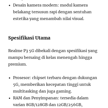
Desain kamera modern: modul kamera
belakang tersusun rapi dengan sentuhan
estetika yang menambah nilai visual.
Spesifikasi Utama
Realme P3 5G dibekali dengan spesifikasi yang
mampu bersaing di kelas menengah hingga
premium.
Prosesor: chipset terbaru dengan dukungan
5G, memberikan kecepatan tinggi untuk
multitasking dan juga gaming.
RAM dan Penyimpanan: tersedia dalam
varian 8GB/128GB dan 12GB/256GB,