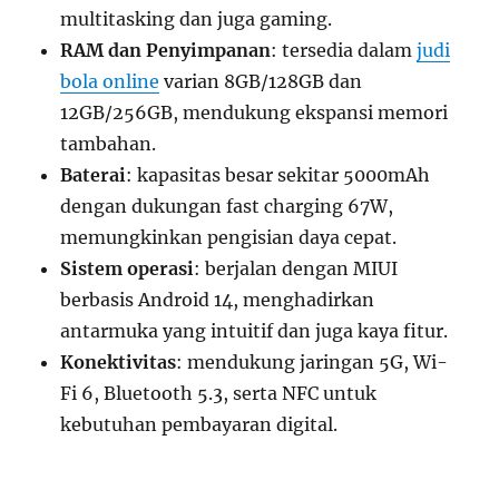
multitasking dan juga gaming.
RAM dan Penyimpanan
: tersedia dalam
judi
bola online
varian 8GB/128GB dan
12GB/256GB, mendukung ekspansi memori
tambahan.
Baterai
: kapasitas besar sekitar 5000mAh
dengan dukungan fast charging 67W,
memungkinkan pengisian daya cepat.
Sistem operasi
: berjalan dengan MIUI
berbasis Android 14, menghadirkan
antarmuka yang intuitif dan juga kaya fitur.
Konektivitas
: mendukung jaringan 5G, Wi-
Fi 6, Bluetooth 5.3, serta NFC untuk
kebutuhan pembayaran digital.