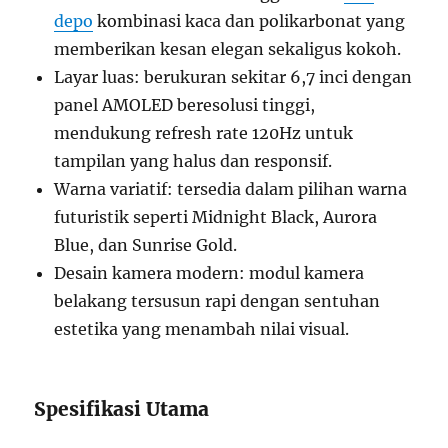
depo
kombinasi kaca dan polikarbonat yang
memberikan kesan elegan sekaligus kokoh.
Layar luas: berukuran sekitar 6,7 inci dengan
panel AMOLED beresolusi tinggi,
mendukung refresh rate 120Hz untuk
tampilan yang halus dan responsif.
Warna variatif: tersedia dalam pilihan warna
futuristik seperti Midnight Black, Aurora
Blue, dan Sunrise Gold.
Desain kamera modern: modul kamera
belakang tersusun rapi dengan sentuhan
estetika yang menambah nilai visual.
Spesifikasi Utama