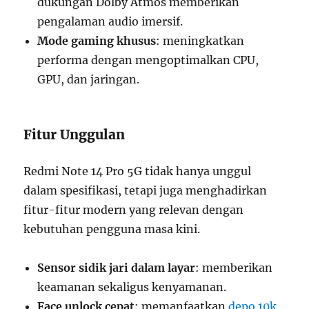
dukungan Dolby Atmos memberikan
pengalaman audio imersif.
Mode gaming khusus
: meningkatkan
performa dengan mengoptimalkan CPU,
GPU, dan jaringan.
Fitur Unggulan
Redmi Note 14 Pro 5G tidak hanya unggul
dalam spesifikasi, tetapi juga menghadirkan
fitur-fitur modern yang relevan dengan
kebutuhan pengguna masa kini.
Sensor sidik jari dalam layar
: memberikan
keamanan sekaligus kenyamanan.
Face unlock cepat
: memanfaatkan
depo 10k