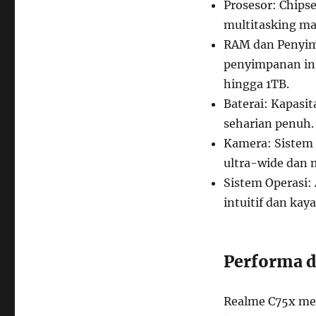
Prosesor: Chips
multitasking m
RAM dan Penyim
penyimpanan in
hingga 1TB.
Baterai: Kapasi
seharian penuh.
Kamera: Sistem 
ultra-wide dan 
Sistem Operasi:
intuitif dan kaya
Performa 
Realme C75x men