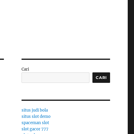
Cari
CARI
u
situs judi bola
situs slot demo
spaceman slot
slot gacor 777