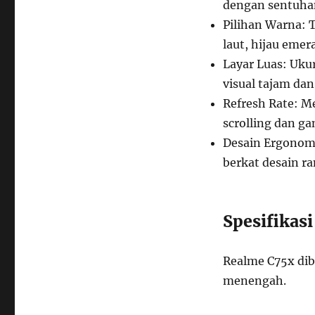
dengan sentuha
Pilihan Warna: T
laut, hijau emer
Layar Luas: Uku
visual tajam dan
Refresh Rate: M
scrolling dan ga
Desain Ergonomi
berkat desain r
Spesifikas
Realme C75x dib
menengah.