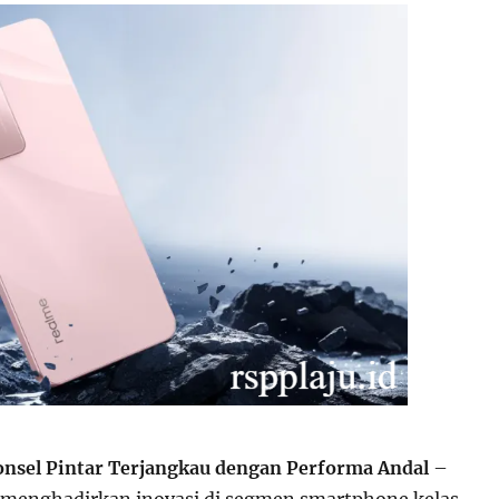
onsel Pintar Terjangkau dengan Performa Andal
–