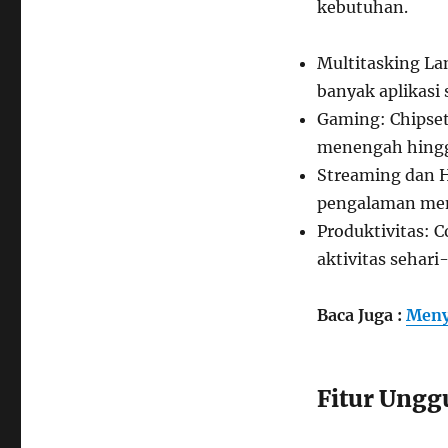
kebutuhan.
Multitasking L
banyak aplikasi
Gaming: Chipse
menengah hingg
Streaming dan H
pengalaman men
Produktivitas: C
aktivitas sehar
Baca Juga :
Meny
Fitur Ungg