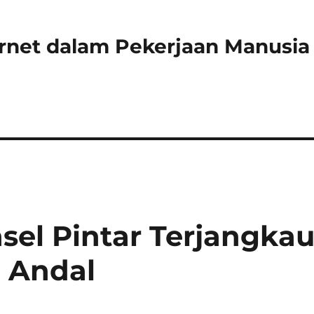
ernet dalam Pekerjaan Manusia
x
sel Pintar Terjangka
 Andal