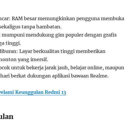
ancar: RAM besar memungkinkan pengguna membuka
 sekaligus tanpa hambatan.
t mumpuni mendukung gim populer dengan grafis
a tinggi.
iburan: Layar berkualitas tinggi memberikan
onton yang imersif.
ocok untuk bekerja jarak jauh, belajar online, maupun
i-hari berkat dukungan aplikasi bawaan Realme.
elami Keunggulan Redmi 13
ulan