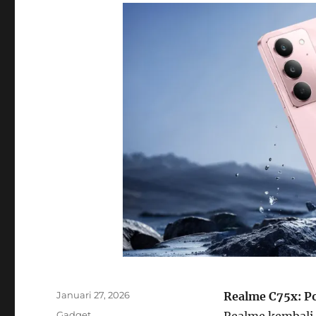
P
Januari 27, 2026
Realme C75x: P
o
C
Gadget