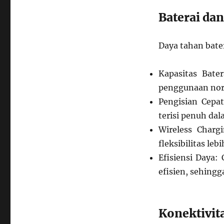
Baterai da
Daya tahan bate
Kapasitas Bat
penggunaan nor
Pengisian Cepa
terisi penuh da
Wireless Char
fleksibilitas le
Efisiensi Daya
efisien, sehing
Konektivit