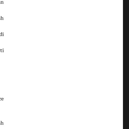
an
sh
di
ti
re
ah