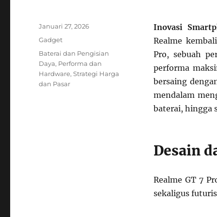
Posted
Januari 27, 2026
Inovasi Smart
on
Categories
Gadget
Realme kembal
Tags
Baterai dan Pengisian
Pro, sebuah pe
Daya
,
Performa dan
performa maksim
Hardware
,
Strategi Harga
bersaing dengan
dan Pasar
mendalam mengen
baterai, hingga 
Desain d
Realme GT 7 Pr
sekaligus futuris