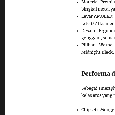
Material Premi
bingkai metal 
Layar AMOLED: P
rate 144Hz, men
Desain Ergon
genggam, sement
Pilihan Warna
Midnight Black, 
Performa 
Sebagai smartph
kelas atas yang
Chipset: Mengg