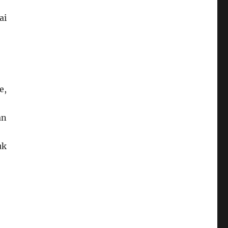
ai
e,
an
uk