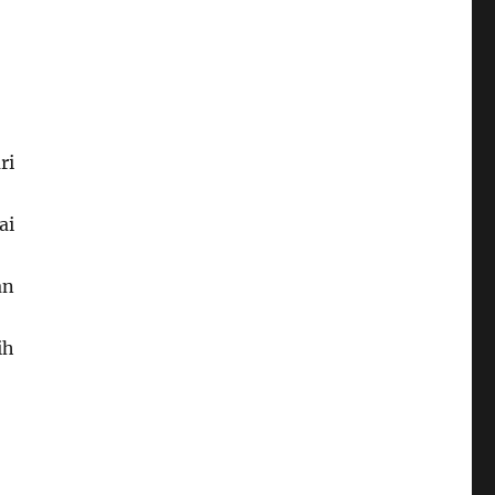
ri
ai
an
ih