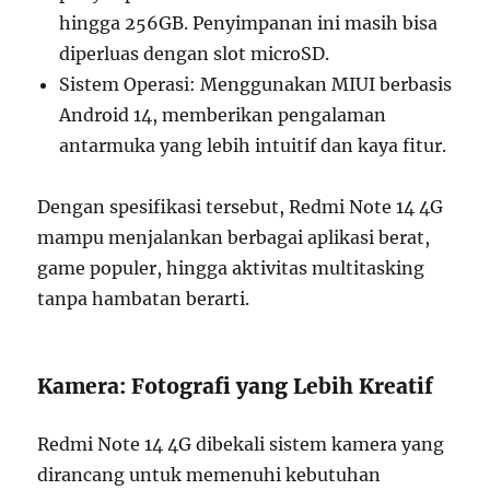
hingga 256GB. Penyimpanan ini masih bisa
diperluas dengan slot microSD.
Sistem Operasi: Menggunakan MIUI berbasis
Android 14, memberikan pengalaman
antarmuka yang lebih intuitif dan kaya fitur.
Dengan spesifikasi tersebut, Redmi Note 14 4G
mampu menjalankan berbagai aplikasi berat,
game populer, hingga aktivitas multitasking
tanpa hambatan berarti.
Kamera: Fotografi yang Lebih Kreatif
Redmi Note 14 4G dibekali sistem kamera yang
dirancang untuk memenuhi kebutuhan