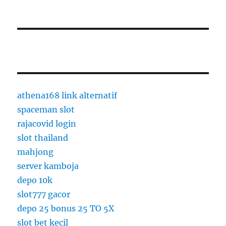
athena168 link alternatif
spaceman slot
rajacovid login
slot thailand
mahjong
server kamboja
depo 10k
slot777 gacor
depo 25 bonus 25 TO 5X
slot bet kecil