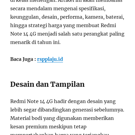
di kelas menengah. Artikel ini akan membahas
secara mendalam mengenai spesifikasi,
keunggulan, desain, performa, kamera, baterai,
hingga strategi harga yang membuat Redmi
Note 14 4G menjadi salah satu perangkat paling
menarik di tahun ini.
Baca Juga :
rspplaju.id
Desain dan Tampilan
Redmi Note 14 4G hadir dengan desain yang
lebih segar dibandingkan generasi sebelumnya.
Material bodi yang digunakan memberikan
kesan premium meskipun tetap