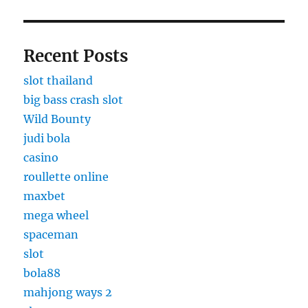
Recent Posts
slot thailand
big bass crash slot
Wild Bounty
judi bola
casino
roullette online
maxbet
mega wheel
spaceman
slot
bola88
mahjong ways 2