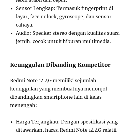
lebih stabil dan cepat.
Sensor Lengkap: Termasuk fingerprint di
layar, face unlock, gyroscope, dan sensor
cahaya.
Audio: Speaker stereo dengan kualitas suara
jernih, cocok untuk hiburan multimedia.
Keunggulan Dibanding Kompetitor
Redmi Note 14 4G memiliki sejumlah
keunggulan yang membuatnya menonjol
dibandingkan smartphone lain di kelas
menengah:
Harga Terjangkau: Dengan spesifikasi yang
ditawarkan, harga Redmi Note 14 4G relatif