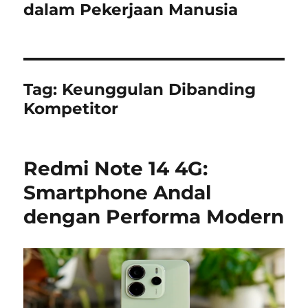
dalam Pekerjaan Manusia
Tag:
Keunggulan Dibanding
Kompetitor
Redmi Note 14 4G:
Smartphone Andal
dengan Performa Modern