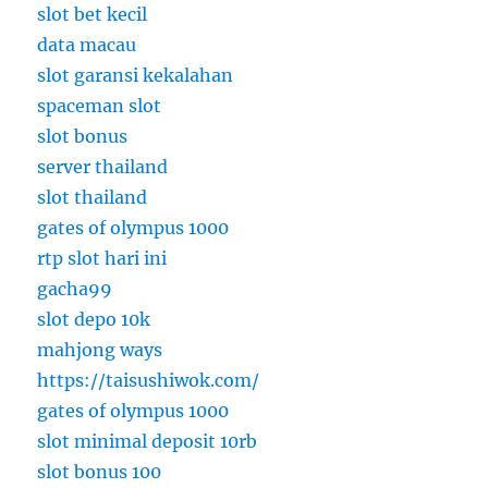
slot bet kecil
data macau
slot garansi kekalahan
spaceman slot
slot bonus
server thailand
slot thailand
gates of olympus 1000
rtp slot hari ini
gacha99
slot depo 10k
mahjong ways
https://taisushiwok.com/
gates of olympus 1000
slot minimal deposit 10rb
slot bonus 100