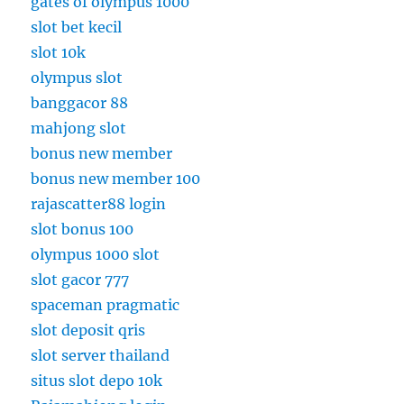
gates of olympus 1000
slot bet kecil
slot 10k
olympus slot
banggacor 88
mahjong slot
bonus new member
bonus new member 100
rajascatter88 login
slot bonus 100
olympus 1000 slot
slot gacor 777
spaceman pragmatic
slot deposit qris
slot server thailand
situs slot depo 10k