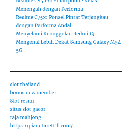
Realme C85 Pro Smartphone Kelas
Menengah dengan Performa
Realme C75x: Ponsel Pintar Terjangkau
dengan Performa Andal
Menyelami Keunggulan Redmi 13
Mengenal Lebih Dekat Samsung Galaxy M54
5G
slot thailand
bonus new member
Slot resmi
situs slot gacor
raja mahjong
https://pianetarettili.com/