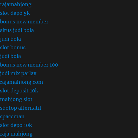
rajamahjong
slot depo 5k
bonus new member
situs judi bola
judi bola
slot bonus
judi bola
bonus new member 100
judi mix parlay
rajamahjong.com
slot deposit 10k
mahjong slot
sbotop alternatif
spaceman
slot depo 10k
raja mahjong