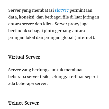
Server yang membatasi
slot777
permintaan
data, koneksi, dan berbagai file di luar jaringan
antara server dan klien. Server proxy juga
bertindak sebagai pintu gerbang antara
jaringan lokal dan jaringan global (Internet).
Virtual Server
Server yang berfungsi untuk membuat
beberapa server fisik, sehingga terlihat seperti
ada beberapa server.
Telnet Serve
r