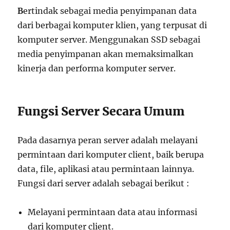
B
ertindak sebagai media penyimpanan data
dari berbagai komputer klien, yang terpusat di
komputer server. Menggunakan SSD sebagai
media penyimpanan akan memaksimalkan
kinerja dan performa komputer server.
Fungsi Server Secara Umum
Pada dasarnya peran server adalah melayani
permintaan dari komputer client, baik berupa
data, file, aplikasi atau permintaan lainnya.
Fungsi dari server adalah sebagai berikut :
Melayani permintaan data atau informasi
dari komputer client.