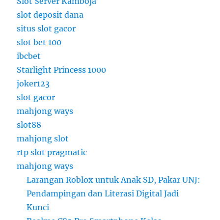
Slot Server Kamboja
slot deposit dana
situs slot gacor
slot bet 100
ibcbet
Starlight Princess 1000
joker123
slot gacor
mahjong ways
slot88
mahjong slot
rtp slot pragmatic
mahjong ways
Larangan Roblox untuk Anak SD, Pakar UNJ:
Pendampingan dan Literasi Digital Jadi
Kunci