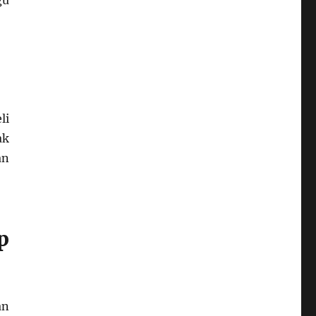
gu
li
ak
an
p
an