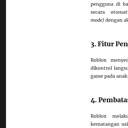
pengguna di b
secara otoma
mode)
dengan aks
3. Fitur P
Roblox menyed
dikontrol langs
game pada anak 
4. Pembata
Roblox melak
kematangan usi