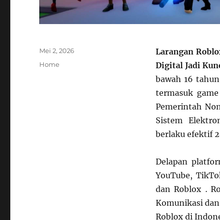
Posted
Mei 2, 2026
Larangan Roblo
on
Categories
Home
Digital Jadi Kun
bawah 16 tahun 
termasuk game 
Pemerintah Nom
Sistem Elektr
berlaku efektif 
Delapan platfor
YouTube, TikTok
dan Roblox . R
Komunikasi dan 
Roblox di Indon