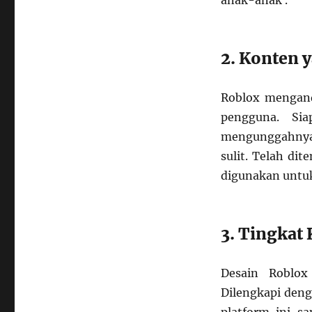
anak-anak .
2. Konten y
Roblox mengan
pengguna. S
mengunggahnya k
sulit. Telah di
digunakan untuk
3. Tingkat
Desain Roblox
Dilengkapi den