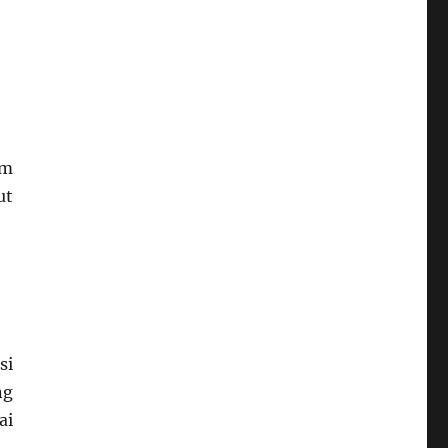
em
ut
si
ng
ai