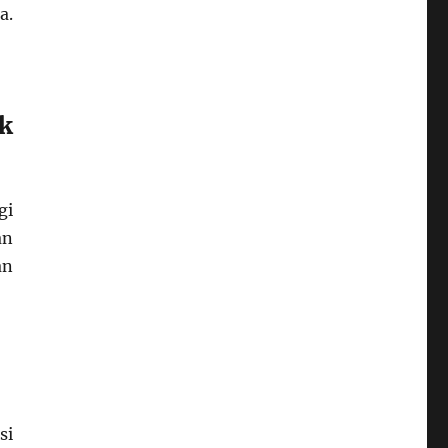
a.
k
gi
an
an
si