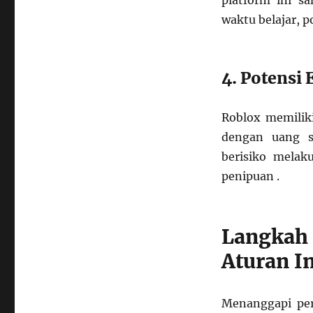
platform ini s
waktu belajar, po
4. Potensi 
Roblox memiliki
dengan uang s
berisiko melak
penipuan .
Langkah
Aturan I
Menanggapi per