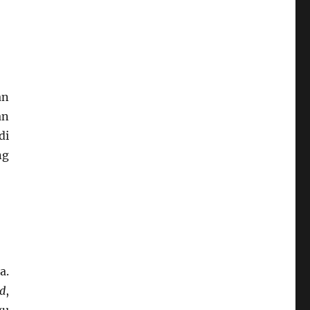
an
n
di
ng
a.
d
,