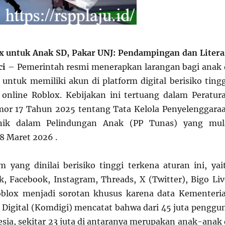
x untuk Anak SD, Pakar UNJ: Pendampingan dan Litera
ci
– Pemerintah resmi menerapkan larangan bagi anak 
untuk memiliki akun di platform digital berisiko tingg
online Roblox. Kebijakan ini tertuang dalam Peratur
or 17 Tahun 2025 tentang Tata Kelola Penyelenggara
onik dalam Pelindungan Anak (PP Tunas) yang mul
28 Maret 2026 .
m yang dinilai berisiko tinggi terkena aturan ini, yai
, Facebook, Instagram, Threads, X (Twitter), Bigo Liv
oblox menjadi sorotan khusus karena data Kementeri
Digital (Komdigi) mencatat bahwa dari 45 juta penggu
esia, sekitar 23 juta di antaranya merupakan anak-anak 