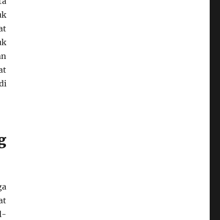
ta
uk
at
uk
an
at
di
g
ga
at
l-