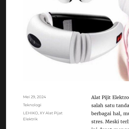
Posted
Mei 29, 2024
Alat Pijit Elek
on
Categories
Teknologi
salah satu tand
Tags
LEHIKO
,
XY Alat Pijat
berbagai hal, m
Elektrik
stres. Meski ter