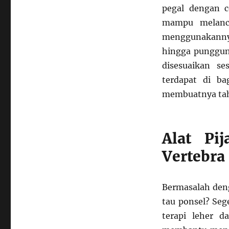
pegal dengan ce
mampu melanca
menggunakannya
hingga punggun
disesuaikan s
terdapat di ba
membuatnya tah
Alat Pij
Vertebra
Bermasalah deng
tau ponsel? Seg
terapi leher d