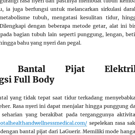
rangi rasa nyeri dan pastinya membuat tubuh kemba
itu, ia juga berfungsi untuk melancarkan sirkulasi dara
etabolisme tubuh, mengatasi kesulitan tidur, hing
ilengkapi dengan beberapa metode getar, alat ini bi
pada bagian tubuh lain seperti punggung, lengan, beti
hingga bahu yang nyeri dan pegal.
ir Bantal Pijat Elektri
gsi Full Body
tal yang tidak tepat saat tidur terkadang menyebabk
 leher. Rasa nyeri ini dapat menjalar hingga punggung d
 seharian yang berakibat pada terganggunya aktivita
totalhealthandwellnessmedical.com/
sepelekan rasa sak
i dengan bantal pijat dari LaGuerir. Memiliki mode hanga