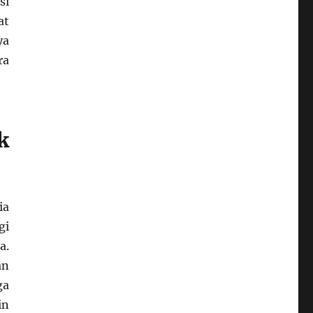
si
at
ya
ra
k
ia
gi
a.
an
ga
in