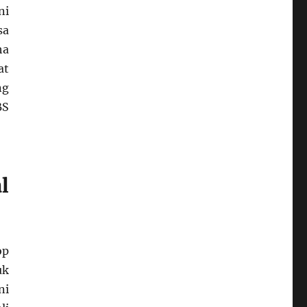
ni
sa
ha
at
ng
BS
l
op
uk
ni