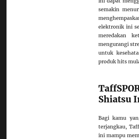
ini dapat mengg
semakin menuru
menghempaskan i
elektronik ini 
meredakan ket
mengurangi stres
untuk kesehata
produk hits mula
TaffSPOR
Shiatsu I
Bagi kamu yang
terjangkau, Taf
ini mampu memb