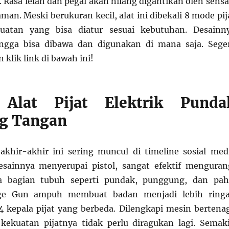
 Rasa lelah dan pegal akan hilang digantikan oleh sensa
man. Meski berukuran kecil, alat ini dibekali 8 mode pij
uatan yang bisa diatur sesuai kebutuhan. Desainn
ngga bisa dibawa dan digunakan di mana saja. Sege
klik link di bawah ini!
Alat Pijat Elektrik Punda
g Tangan
 akhir-akhir ini sering muncul di timeline sosial med
sainnya menyerupai pistol, sangat efektif menguran
a bagian tubuh seperti pundak, punggung, dan pah
e Gun ampuh membuat badan menjadi lebih ring
4 kepala pijat yang berbeda. Dilengkapi mesin bertena
ekuatan pijatnya tidak perlu diragukan lagi. Semak