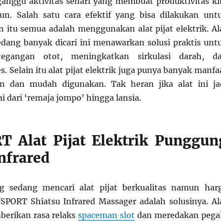
anggu aktivitas sehari yang membuat produktivitas ki
n. Salah satu cara efektif yang bisa dilakukan unt
tu semua adalah menggunakan alat pijat elektrik. Al
sedang banyak dicari ini menawarkan solusi praktis unt
egangan otot, meningkatkan sirkulasi darah, d
. Selain itu alat pijat elektrik juga punya banyak manfa
n dan mudah digunakan. Tak heran jika alat ini ja
i dari ‘remaja jompo’ hingga lansia.
T Alat Pijat Elektrik Punggun
nfrared
 sedang mencari alat pijat berkualitas namun har
fSPORT Shiatsu Infrared Massager adalah solusinya. Al
erikan rasa relaks
spaceman slot
dan meredakan pega