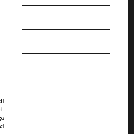
di
eh
ga
si