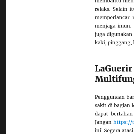
membantu mengu
relaks. Selain 
memperlancar m
menjaga imun. D
juga digunakan 
kaki, pinggang, 
LaGuer
Multifun
Penggunaan ban
sakit di bagian
dapat bertahan
Jangan
https://
ini! Segera atas